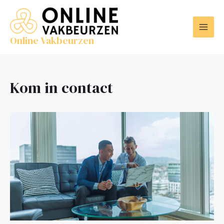
Ga
MAI
naar
MEN
de
Online Vakbeurzen
inhoud
Kom in contact